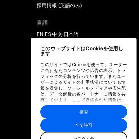
採用情報 (英語のみ)
て
言語
EN
ES
中文
日本語
▪
▪
▪
このウェブサイトはCookieを使用し
ます
このサイトではCookieを使って、ユーザー
に合わせたコンテンツや広告の表示、トラ
フィックの分析を行っています。またユー
ザーによるサイトの利用状況についても情
報を収集し、ソーシャルメディアや広告配
信、データ解析の各パートナーに情報を共
有しています。ここで収集された情報は、
ユーザーが各パートナーに提供した他の情
報や各パートナーのサービスを使用した際
拒否
に収集された情報と組み合わされ、各パー
トナーによって使用されることがありま
全て許可
す。
カスタム化