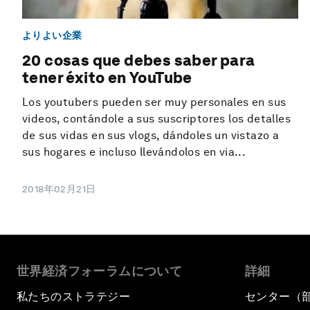
よりよい企業
20 cosas que debes saber para
tener éxito en YouTube
Los youtubers pueden ser muy personales en sus
videos, contándole a sus suscriptores los detalles
de sus vidas en sus vlogs, dándoles un vistazo a
sus hogares e incluso llevándolos en via...
2018年02月21日
世界経済フォーラムについて
詳細
私たちのストラテジー
センター（