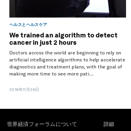
ヘルスとヘルスケア
We trained an algorithm to detect
cancer in just 2 hours
Doctors across the world are beginning to rely on
artificial intelligence algorithms to help accelerate
diagnostics and treatment plans, with the goal of
making more time to see more pati...
2018年11月26日
世界経済フォーラムについて
詳細