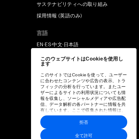
サステナビリティへの取り組み
採用情報 (英語のみ)
て
言語
EN
ES
中文
日本語
▪
▪
▪
このウェブサイトはCookieを使用し
ます
このサイトではCookieを使って、ユーザー
に合わせたコンテンツや広告の表示、トラ
フィックの分析を行っています。またユー
ザーによるサイトの利用状況についても情
報を収集し、ソーシャルメディアや広告配
信、データ解析の各パートナーに情報を共
有しています。ここで収集された情報は、
ユーザーが各パートナーに提供した他の情
報や各パートナーのサービスを使用した際
拒否
に収集された情報と組み合わされ、各パー
トナーによって使用されることがありま
全て許可