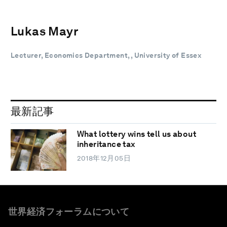
Lukas Mayr
Lecturer, Economics Department, , University of Essex
最新記事
What lottery wins tell us about
inheritance tax
2018年12月05日
世界経済フォーラムについて