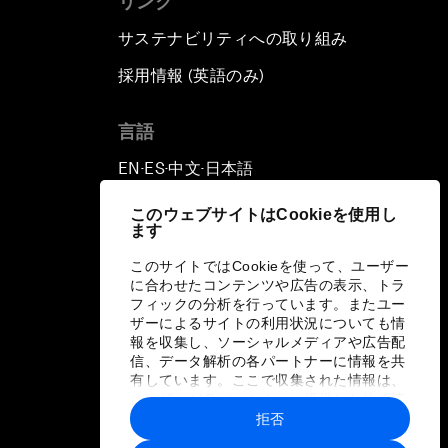
リンク
サステナビリティへの取り組み
採用情報 (英語のみ)
て
言語
EN
ES
中文
日本語
▪
▪
▪
このウェブサイトはCookieを使用し
ます
このサイトではCookieを使って、ユーザー
に合わせたコンテンツや広告の表示、トラ
フィックの分析を行っています。またユー
ザーによるサイトの利用状況についても情
報を収集し、ソーシャルメディアや広告配
信、データ解析の各パートナーに情報を共
有しています。ここで収集された情報は、
ユーザーが各パートナーに提供した他の情
報や各パートナーのサービスを使用した際
拒否
に収集された情報と組み合わされ、各パー