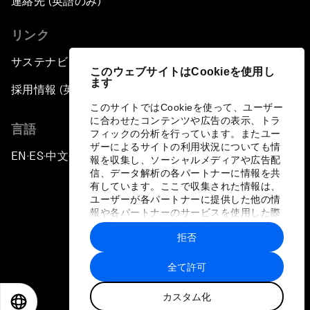
連絡先 (英語のみ)
リンク
サステナビリティへの取り組み
このウェブサイトはCookieを使用し
ます
採用情報 (英語のみ)
このサイトではCookieを使って、ユーザー
に合わせたコンテンツや広告の表示、トラ
言語
フィックの分析を行っています。またユー
ザーによるサイトの利用状況についても情
EN
ES
中文
日本語
▪
▪
▪
報を収集し、ソーシャルメディアや広告配
信、データ解析の各パートナーに情報を共
有しています。ここで収集された情報は、
ユーザーが各パートナーに提供した他の情
報や各パートナーのサービスを使用した際
に収集された情報と組み合わされ、各パー
拒否
トナーによって使用されることがありま
プライバシーポリシーと利用規約
す。
全て許可
サイトマップ
カスタム化
©
2026
世界経済フォーラム
EN
ES
中文
日本語