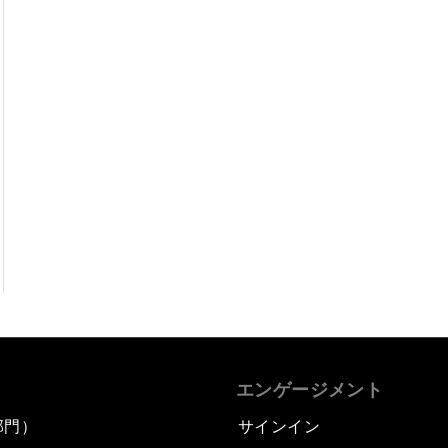
エンゲージメント
部門）
サインイン