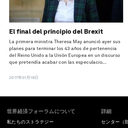
El final del principio del Brexit
La primera ministra Theresa May anunció ayer sus
planes para terminar los 43 años de pertenencia
del Reino Unido a la Unión Europea en un discurso
que pretendía acabar con las especulacio...
2017年01月19日
世界経済フォーラムについて
詳細
私たちのストラテジー
センター（