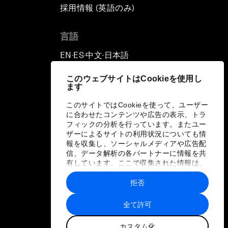
採用情報 (英語のみ)
て
言語
EN
ES
中文
日本語
▪
▪
▪
このウェブサイトはCookieを使用し
ます
このサイトではCookieを使って、ユーザー
に合わせたコンテンツや広告の表示、トラ
フィックの分析を行っています。またユー
ザーによるサイトの利用状況についても情
報を収集し、ソーシャルメディアや広告配
信、データ解析の各パートナーに情報を共
有しています。ここで収集された情報は、
ユーザーが各パートナーに提供した他の情
報や各パートナーのサービスを使用した際
拒否
に収集された情報と組み合わされ、各パー
トナーによって使用されることがありま
全て許可
す。
カスタム化