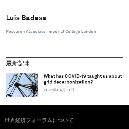
Luis Badesa
Research Associate, Imperial College London
最新記事
What has COVID-19 taught us about
grid decarbonization?
2021年04月19日
世界経済フォーラムについて