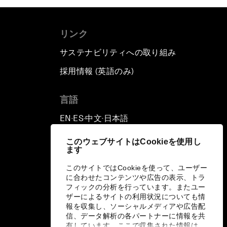
リンク
サステナビリティへの取り組み
採用情報 (英語のみ)
て
言語
EN
ES
中文
日本語
▪
▪
▪
このウェブサイトはCookieを使用し
ます
このサイトではCookieを使って、ユーザー
に合わせたコンテンツや広告の表示、トラ
フィックの分析を行っています。またユー
ザーによるサイトの利用状況についても情
報を収集し、ソーシャルメディアや広告配
信、データ解析の各パートナーに情報を共
有しています。ここで収集された情報は、