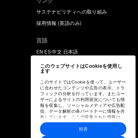
リンク
サステナビリティへの取り組み
採用情報 (英語のみ)
て
言語
EN
ES
中文
日本語
▪
▪
▪
このウェブサイトはCookieを使用し
ます
このサイトではCookieを使って、ユーザー
に合わせたコンテンツや広告の表示、トラ
フィックの分析を行っています。またユー
ザーによるサイトの利用状況についても情
報を収集し、ソーシャルメディアや広告配
信、データ解析の各パートナーに情報を共
有しています。ここで収集された情報は、
ユーザーが各パートナーに提供した他の情
報や各パートナーのサービスを使用した際
拒否
に収集された情報と組み合わされ、各パー