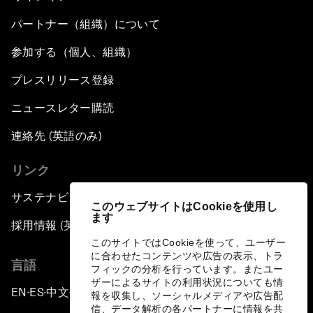
パートナー（組織）について
参加する（個人、組織）
プレスリリース登録
ニュースレター購読
連絡先 (英語のみ)
リンク
サステナビリティへの取り組み
このウェブサイトはCookieを使用し
ます
採用情報 (英語のみ)
このサイトではCookieを使って、ユーザー
に合わせたコンテンツや広告の表示、トラ
言語
フィックの分析を行っています。またユー
ザーによるサイトの利用状況についても情
EN
ES
中文
日本語
▪
▪
▪
報を収集し、ソーシャルメディアや広告配
信、データ解析の各パートナーに情報を共