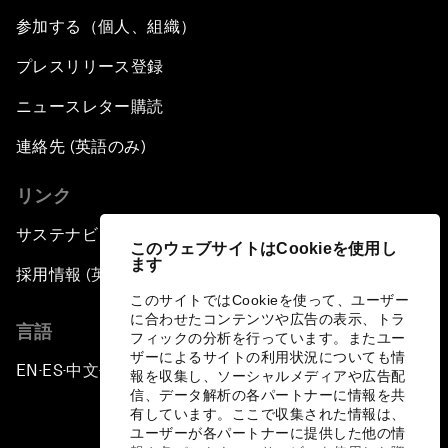
参加する（個人、組織）
プレスリリース登録
ニュースレター購読
連絡先 (英語のみ)
リンク
サステナビリティへの取り組み
このウェブサイトはCookieを使用し
ます
採用情報 (英語のみ)
このサイトではCookieを使って、ユーザー
に合わせたコンテンツや広告の表示、トラ
言語
フィックの分析を行っています。またユー
ザーによるサイトの利用状況についても情
EN
ES
中文
日本語
▪
▪
▪
報を収集し、ソーシャルメディアや広告配
信、データ解析の各パートナーに情報を共
有しています。ここで収集された情報は、
ユーザーが各パートナーに提供した他の情