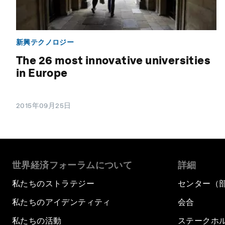
新興テクノロジー
The 26 most innovative universities
in Europe
2015年09月25日
世界経済フォーラムについて
詳細
私たちのストラテジー
センター（
私たちのアイデンティティ
会合
私たちの活動
ステークホ