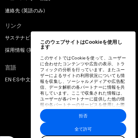
連絡先 (英語のみ)
リンク
サステナビリティへの取り組み
このウェブサイトはCookieを使用し
ます
採用情報 (英語のみ)
このサイトではCookieを使って、ユーザー
に合わせたコンテンツや広告の表示、トラ
言語
フィックの分析を行っています。またユー
ザーによるサイトの利用状況についても情
EN
ES
中文
日本語
▪
▪
▪
報を収集し、ソーシャルメディアや広告配
信、データ解析の各パートナーに情報を共
有しています。ここで収集された情報は、
ユーザーが各パートナーに提供した他の情
報や各パートナーのサービスを使用した際
に収集された情報と組み合わされ、各パー
拒否
トナーによって使用されることがありま
プライバシーポリシーと利用規約
す。
全て許可
サイトマップ