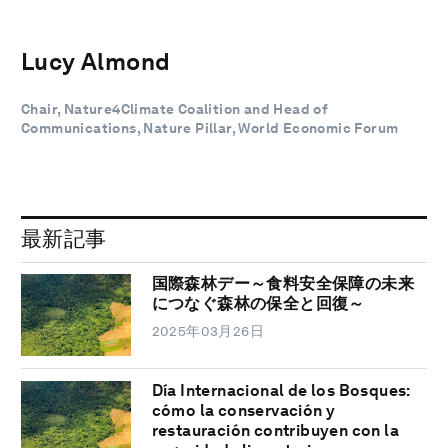
Lucy Almond
Chair, Nature4Climate Coalition and Head of
Communications, Nature Pillar, World Economic Forum
最新記事
国際森林デー～食料安全保障の未来
につなぐ森林の保全と回復～
2025年03月26日
Día Internacional de los Bosques:
cómo la conservación y
restauración contribuyen con la