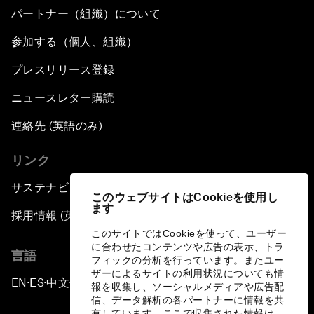
パートナー（組織）について
参加する（個人、組織）
プレスリリース登録
ニュースレター購読
連絡先 (英語のみ)
リンク
サステナビリティへの取り組み
このウェブサイトはCookieを使用し
ます
採用情報 (英語のみ)
このサイトではCookieを使って、ユーザー
に合わせたコンテンツや広告の表示、トラ
言語
フィックの分析を行っています。またユー
ザーによるサイトの利用状況についても情
EN
ES
中文
日本語
▪
▪
▪
報を収集し、ソーシャルメディアや広告配
信、データ解析の各パートナーに情報を共
有しています。ここで収集された情報は、