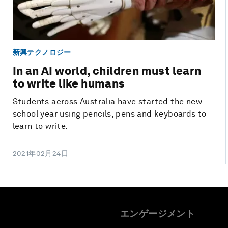
新興テクノロジー
In an AI world, children must learn
to write like humans
Students across Australia have started the new
school year using pencils, pens and keyboards to
learn to write.
2021年02月24日
エンゲージメント