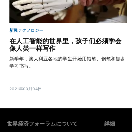
新興テクノロジー
在人工智能的世界里，孩子们必须学会
像人类一样写作
新学年，澳大利亚各地的学生开始用铅笔、钢笔和键盘
学习书写。
2021年03月04日
世界経済フォーラムについて
詳細