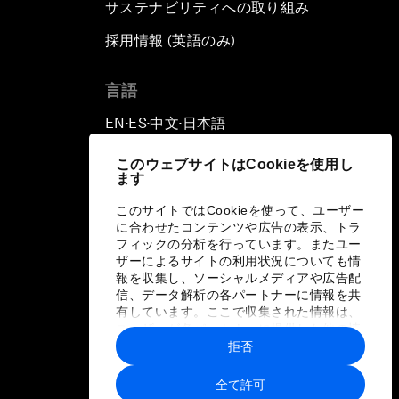
サステナビリティへの取り組み
採用情報 (英語のみ)
て
言語
EN
ES
中文
日本語
▪
▪
▪
このウェブサイトはCookieを使用し
ます
このサイトではCookieを使って、ユーザー
に合わせたコンテンツや広告の表示、トラ
フィックの分析を行っています。またユー
ザーによるサイトの利用状況についても情
報を収集し、ソーシャルメディアや広告配
信、データ解析の各パートナーに情報を共
有しています。ここで収集された情報は、
ユーザーが各パートナーに提供した他の情
報や各パートナーのサービスを使用した際
拒否
に収集された情報と組み合わされ、各パー
トナーによって使用されることがありま
全て許可
す。