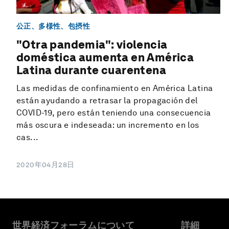
公正、多様性、包摂性
"Otra pandemia": violencia
doméstica aumenta en América
Latina durante cuarentena
Las medidas de confinamiento en América Latina
están ayudando a retrasar la propagación del
COVID-19, pero están teniendo una consecuencia
más oscura e indeseada: un incremento en los
cas...
2020年04月28日
世界経済フォーラムについて
詳細