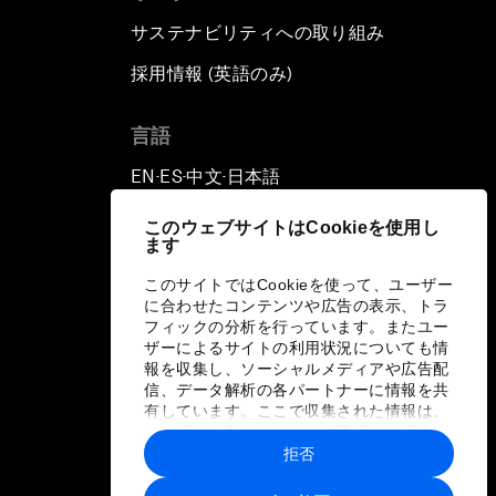
サステナビリティへの取り組み
採用情報 (英語のみ)
て
言語
EN
ES
中文
日本語
▪
▪
▪
このウェブサイトはCookieを使用し
ます
このサイトではCookieを使って、ユーザー
に合わせたコンテンツや広告の表示、トラ
フィックの分析を行っています。またユー
ザーによるサイトの利用状況についても情
報を収集し、ソーシャルメディアや広告配
信、データ解析の各パートナーに情報を共
有しています。ここで収集された情報は、
ユーザーが各パートナーに提供した他の情
報や各パートナーのサービスを使用した際
拒否
に収集された情報と組み合わされ、各パー
トナーによって使用されることがありま