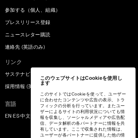
参加する（個人、組織）
プレスリリース登録
ニュースレター購読
連絡先 (英語のみ)
リンク
サステナビリティへの取り組み
このウェブサイトはCookieを使用し
ます
採用情報 (英語のみ)
このサイトではCookieを使って、ユーザー
に合わせたコンテンツや広告の表示、トラ
言語
フィックの分析を行っています。またユー
ザーによるサイトの利用状況についても情
EN
ES
中文
日本語
▪
▪
▪
報を収集し、ソーシャルメディアや広告配
信、データ解析の各パートナーに情報を共
有しています。ここで収集された情報は、
ユーザーが各パートナーに提供した他の情