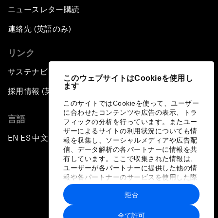
ニュースレター購読
連絡先 (英語のみ)
リンク
サステナビリティへの取り組み
このウェブサイトはCookieを使用し
ます
採用情報 (英語のみ)
このサイトではCookieを使って、ユーザー
に合わせたコンテンツや広告の表示、トラ
言語
フィックの分析を行っています。またユー
ザーによるサイトの利用状況についても情
EN
ES
中文
日本語
▪
▪
▪
報を収集し、ソーシャルメディアや広告配
信、データ解析の各パートナーに情報を共
有しています。ここで収集された情報は、
ユーザーが各パートナーに提供した他の情
報や各パートナーのサービスを使用した際
に収集された情報と組み合わされ、各パー
拒否
トナーによって使用されることがありま
プライバシーポリシーと利用規約
す。
全て許可