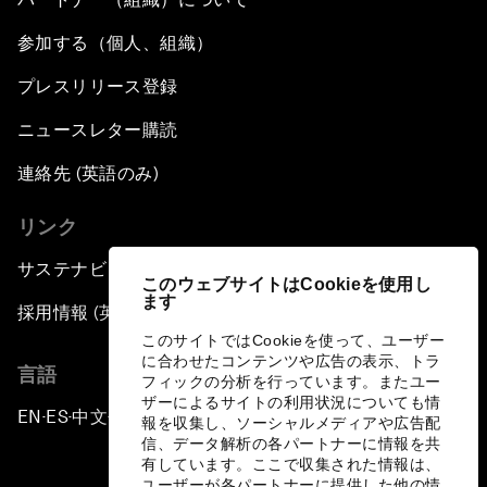
参加する（個人、組織）
プレスリリース登録
ニュースレター購読
連絡先 (英語のみ)
リンク
サステナビリティへの取り組み
このウェブサイトはCookieを使用し
ます
採用情報 (英語のみ)
このサイトではCookieを使って、ユーザー
に合わせたコンテンツや広告の表示、トラ
言語
フィックの分析を行っています。またユー
ザーによるサイトの利用状況についても情
EN
ES
中文
日本語
▪
▪
▪
報を収集し、ソーシャルメディアや広告配
信、データ解析の各パートナーに情報を共
有しています。ここで収集された情報は、
ユーザーが各パートナーに提供した他の情