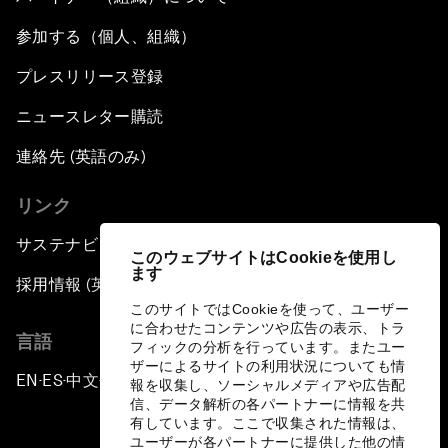
参加する（個人、組織）
プレスリリース登録
ニュースレター購読
連絡先 (英語のみ)
リンク
サステナビリティへの取り組み
このウェブサイトはCookieを使用し
ます
採用情報 (英語のみ)
このサイトではCookieを使って、ユーザー
に合わせたコンテンツや広告の表示、トラ
言語
フィックの分析を行っています。またユー
ザーによるサイトの利用状況についても情
EN
ES
中文
日本語
▪
▪
▪
報を収集し、ソーシャルメディアや広告配
信、データ解析の各パートナーに情報を共
有しています。ここで収集された情報は、
ユーザーが各パートナーに提供した他の情