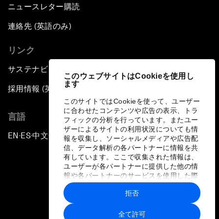
ニュースレター購読
連絡先 (英語のみ)
リンク
サステナビリティへの取り組み
このウェブサイトはCookieを使用し
ます
採用情報 (英語のみ)
このサイトではCookieを使って、ユーザー
に合わせたコンテンツや広告の表示、トラ
言語
フィックの分析を行っています。またユー
ザーによるサイトの利用状況についても情
EN
ES
中文
日本語
▪
▪
▪
報を収集し、ソーシャルメディアや広告配
信、データ解析の各パートナーに情報を共
有しています。ここで収集された情報は、
ユーザーが各パートナーに提供した他の情
報や各パートナーのサービスを使用した際
に収集された情報と組み合わされ、各パー
拒否
トナーによって使用されることがありま
プライバシーポリシーと利用規約
す。
全て許可