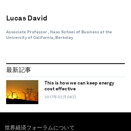
Lucas David
Associate Professor , Haas School of Business at the
University of California, Berkeley
最新記事
This is how we can keep energy
cost effective
2017年02月08日
世界経済フォーラムについて