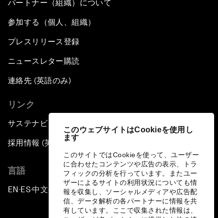
パートナー（組織）について
参加する（個人、組織）
プレスリリース登録
ニュースレター購読
連絡先 (英語のみ)
リンク
サステナビリティへの取り組み
このウェブサイトはCookieを使用し
ます
採用情報 (英語のみ)
このサイトではCookieを使って、ユーザー
に合わせたコンテンツや広告の表示、トラ
言語
フィックの分析を行っています。またユー
ザーによるサイトの利用状況についても情
EN
ES
中文
日本語
▪
▪
▪
報を収集し、ソーシャルメディアや広告配
信、データ解析の各パートナーに情報を共
有しています。ここで収集された情報は、