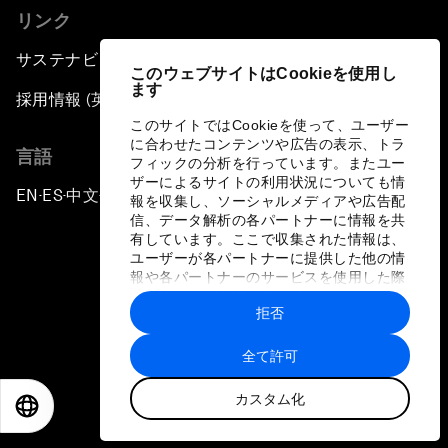
リンク
サステナビリティへの取り組み
このウェブサイトはCookieを使用し
ます
採用情報 (英語のみ)
このサイトではCookieを使って、ユーザー
に合わせたコンテンツや広告の表示、トラ
言語
フィックの分析を行っています。またユー
ザーによるサイトの利用状況についても情
EN
ES
中文
日本語
▪
▪
▪
報を収集し、ソーシャルメディアや広告配
信、データ解析の各パートナーに情報を共
有しています。ここで収集された情報は、
ユーザーが各パートナーに提供した他の情
報や各パートナーのサービスを使用した際
に収集された情報と組み合わされ、各パー
拒否
トナーによって使用されることがありま
プライバシーポリシーと利用規約
す。
全て許可
サイトマップ
カスタム化
©
2026
世界経済フォーラム
EN
ES
中文
日本語