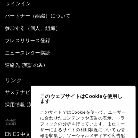
サインイン
パートナー（組織）について
参加する（個人、組織）
プレスリリース登録
ニュースレター購読
連絡先 (英語のみ)
リンク
サステナビリティへの取り組み
このウェブサイトはCookieを使用し
ます
採用情報 (英語のみ)
このサイトではCookieを使って、ユーザー
に合わせたコンテンツや広告の表示、トラ
言語
フィックの分析を行っています。またユー
ザーによるサイトの利用状況についても情
EN
ES
中文
日本語
▪
▪
▪
報を収集し、ソーシャルメディアや広告配