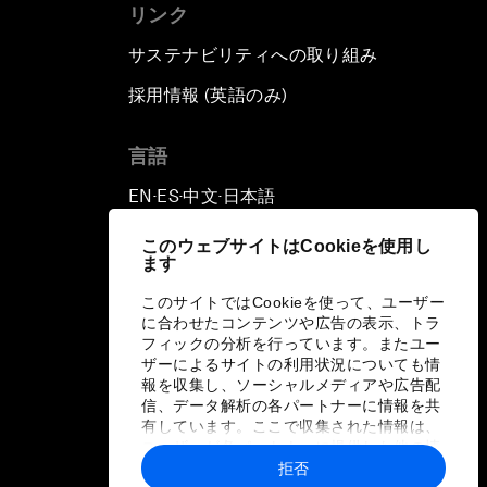
リンク
サステナビリティへの取り組み
採用情報 (英語のみ)
て
言語
EN
ES
中文
日本語
▪
▪
▪
このウェブサイトはCookieを使用し
ます
このサイトではCookieを使って、ユーザー
に合わせたコンテンツや広告の表示、トラ
フィックの分析を行っています。またユー
ザーによるサイトの利用状況についても情
報を収集し、ソーシャルメディアや広告配
信、データ解析の各パートナーに情報を共
有しています。ここで収集された情報は、
ユーザーが各パートナーに提供した他の情
報や各パートナーのサービスを使用した際
拒否