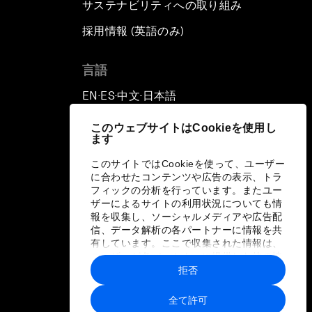
サステナビリティへの取り組み
採用情報 (英語のみ)
て
言語
EN
ES
中文
日本語
▪
▪
▪
このウェブサイトはCookieを使用し
ます
このサイトではCookieを使って、ユーザー
に合わせたコンテンツや広告の表示、トラ
フィックの分析を行っています。またユー
ザーによるサイトの利用状況についても情
報を収集し、ソーシャルメディアや広告配
信、データ解析の各パートナーに情報を共
有しています。ここで収集された情報は、
ユーザーが各パートナーに提供した他の情
報や各パートナーのサービスを使用した際
拒否
に収集された情報と組み合わされ、各パー
トナーによって使用されることがありま
全て許可
す。