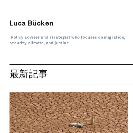
Luca Bücken
¨Policy adviser and strategist who focuses on migration,
security, climate, and justice.
最新記事