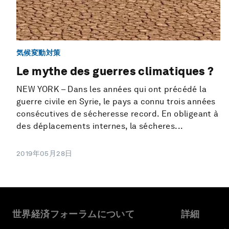
気候変動対策
Le mythe des guerres climatiques ?
NEW YORK – Dans les années qui ont précédé la
guerre civile en Syrie, le pays a connu trois années
consécutives de sécheresse record. En obligeant à
des déplacements internes, la sécheres...
2019年05月28日
世界経済フォーラムについて
詳細