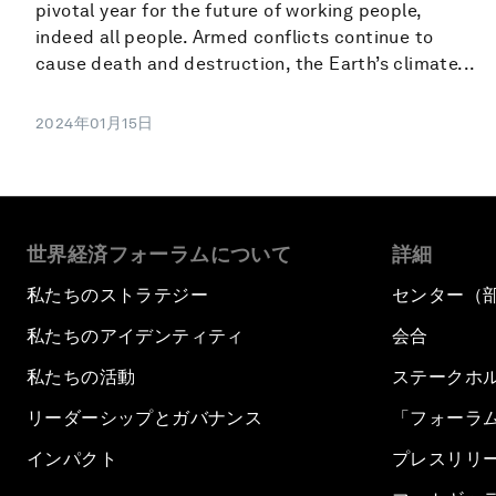
pivotal year for the future of working people,
indeed all people. Armed conflicts continue to
cause death and destruction, the Earth’s climate...
2024年01月15日
世界経済フォーラムについて
詳細
私たちのストラテジー
センター（
私たちのアイデンティティ
会合
私たちの活動
ステークホ
リーダーシップとガバナンス
「フォーラ
インパクト
プレスリリ