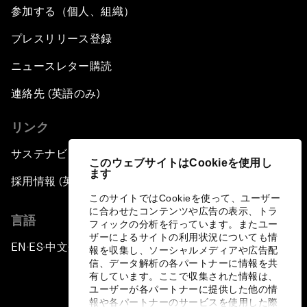
参加する（個人、組織）
プレスリリース登録
ニュースレター購読
連絡先 (英語のみ)
リンク
サステナビリティへの取り組み
このウェブサイトはCookieを使用し
ます
採用情報 (英語のみ)
このサイトではCookieを使って、ユーザー
に合わせたコンテンツや広告の表示、トラ
言語
フィックの分析を行っています。またユー
ザーによるサイトの利用状況についても情
EN
ES
中文
日本語
▪
▪
▪
報を収集し、ソーシャルメディアや広告配
信、データ解析の各パートナーに情報を共
有しています。ここで収集された情報は、
ユーザーが各パートナーに提供した他の情
報や各パートナーのサービスを使用した際