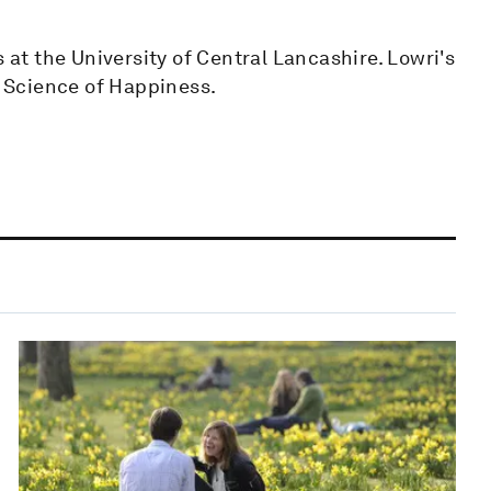
s at the University of Central Lancashire. Lowri's
e Science of Happiness.