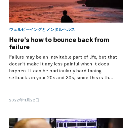
ウェルビーイングとメンタルヘルス
Here's how to bounce back from
failure
Failure may be an inevitable part of life, but that
doesn’t make it any less painful when it does
happen. It can be particularly hard facing
setbacks in your 20s and 30s, since this is th...
2022年11月22日