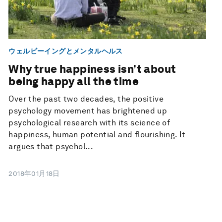
ウェルビーイングとメンタルヘルス
Why true happiness isn’t about
being happy all the time
Over the past two decades, the positive
psychology movement has brightened up
psychological research with its science of
happiness, human potential and flourishing. It
argues that psychol...
2018年01月18日