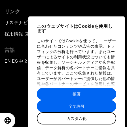
リンク
サステナビリティへの取り組み
このウェブサイトはCookieを使用し
ます
採用情報 (英語のみ)
このサイトではCookieを使って、ユーザー
に合わせたコンテンツや広告の表示、トラ
言語
フィックの分析を行っています。またユー
ザーによるサイトの利用状況についても情
EN
ES
中文
日本語
▪
▪
▪
報を収集し、ソーシャルメディアや広告配
信、データ解析の各パートナーに情報を共
有しています。ここで収集された情報は、
ユーザーが各パートナーに提供した他の情
報や各パートナーのサービスを使用した際
に収集された情報と組み合わされ、各パー
拒否
トナーによって使用されることがありま
プライバシーポリシーと利用規約
す。
全て許可
サイトマップ
カスタム化
©
2026
世界経済フォーラム
EN
ES
中文
日本語