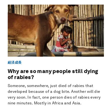
経済成長
Why are so many people still dying
of rabies?
Someone, somewhere, just died of rabies that
developed because of a dog bite. Another will die
very soon. In fact, one person dies of rabies every
nine minutes. Mostly in Africa and Asia.