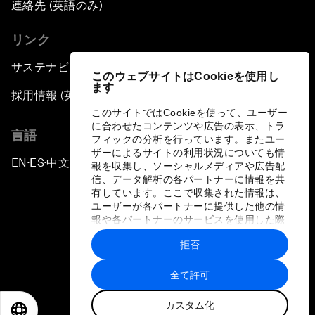
連絡先 (英語のみ)
リンク
サステナビリティへの取り組み
このウェブサイトはCookieを使用し
ます
採用情報 (英語のみ)
このサイトではCookieを使って、ユーザー
に合わせたコンテンツや広告の表示、トラ
言語
フィックの分析を行っています。またユー
ザーによるサイトの利用状況についても情
EN
ES
中文
日本語
▪
▪
▪
報を収集し、ソーシャルメディアや広告配
信、データ解析の各パートナーに情報を共
有しています。ここで収集された情報は、
ユーザーが各パートナーに提供した他の情
報や各パートナーのサービスを使用した際
に収集された情報と組み合わされ、各パー
拒否
トナーによって使用されることがありま
プライバシーポリシーと利用規約
す。
全て許可
サイトマップ
カスタム化
©
2026
世界経済フォーラム
EN
ES
中文
日本語