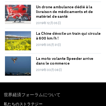
Un drone ambulance dédié à la
livraison de médicaments et de
matériel de santé
2019年12月05日
La Chine dévoile un train qui circule
à 600 km/h !
2019年05月31日
La moto volante Speeder arrive
dans le commerce
2019年03月08日
世界経済フォーラムについて
私たちのストラテジー