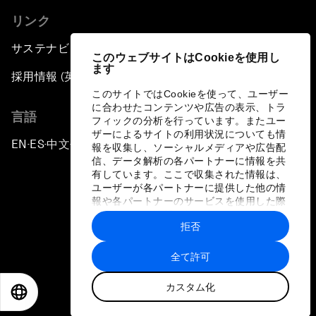
リンク
サステナビリティへの取り組み
このウェブサイトはCookieを使用し
ます
採用情報 (英語のみ)
このサイトではCookieを使って、ユーザー
に合わせたコンテンツや広告の表示、トラ
言語
フィックの分析を行っています。またユー
ザーによるサイトの利用状況についても情
EN
ES
中文
日本語
▪
▪
▪
報を収集し、ソーシャルメディアや広告配
信、データ解析の各パートナーに情報を共
有しています。ここで収集された情報は、
ユーザーが各パートナーに提供した他の情
報や各パートナーのサービスを使用した際
に収集された情報と組み合わされ、各パー
拒否
トナーによって使用されることがありま
プライバシーポリシーと利用規約
す。
全て許可
サイトマップ
カスタム化
©
2026
世界経済フォーラム
EN
ES
中文
日本語