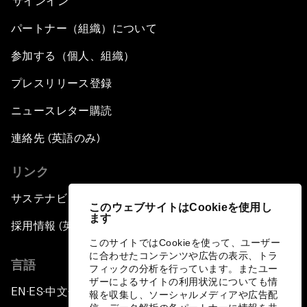
サインイン
パートナー（組織）について
参加する（個人、組織）
プレスリリース登録
ニュースレター購読
連絡先 (英語のみ)
リンク
サステナビリティへの取り組み
このウェブサイトはCookieを使用し
ます
採用情報 (英語のみ)
このサイトではCookieを使って、ユーザー
に合わせたコンテンツや広告の表示、トラ
言語
フィックの分析を行っています。またユー
ザーによるサイトの利用状況についても情
EN
ES
中文
日本語
▪
▪
▪
報を収集し、ソーシャルメディアや広告配