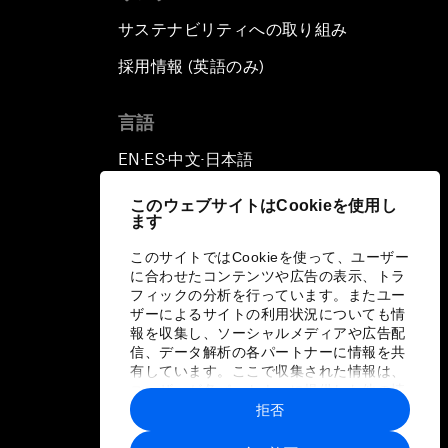
サステナビリティへの取り組み
採用情報 (英語のみ)
て
言語
EN
ES
中文
日本語
▪
▪
▪
このウェブサイトはCookieを使用し
ます
このサイトではCookieを使って、ユーザー
に合わせたコンテンツや広告の表示、トラ
フィックの分析を行っています。またユー
ザーによるサイトの利用状況についても情
報を収集し、ソーシャルメディアや広告配
信、データ解析の各パートナーに情報を共
有しています。ここで収集された情報は、
ユーザーが各パートナーに提供した他の情
報や各パートナーのサービスを使用した際
拒否
に収集された情報と組み合わされ、各パー
トナーによって使用されることがありま