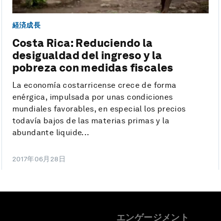
経済成長
Costa Rica: Reduciendo la
desigualdad del ingreso y la
pobreza con medidas fiscales
La economía costarricense crece de forma
enérgica, impulsada por unas condiciones
mundiales favorables, en especial los precios
todavía bajos de las materias primas y la
abundante liquide...
2017年06月28日
エンゲージメント