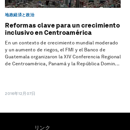
地政経済と政治
Reformas clave para un crecimiento
inclusivo en Centroamérica
En un contexto de crecimiento mundial moderado
y un aumento de riegos, el FMI y el Banco de
Guatemala organizaron la XIV Conferencia Regional
de Centroamérica, Panamá y la República Domin...
2016年12月07日
リンク