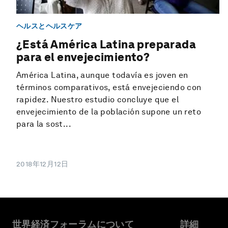
ヘルスとヘルスケア
¿Está América Latina preparada
para el envejecimiento?
América Latina, aunque todavía es joven en
términos comparativos, está envejeciendo con
rapidez. Nuestro estudio concluye que el
envejecimiento de la población supone un reto
para la sost...
2018年12月12日
世界経済フォーラムについて
詳細