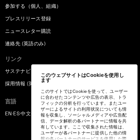
参加する（個人、組織）
プレスリリース登録
ニュースレター購読
連絡先 (英語のみ)
リンク
サステナビリティへの取り組み
このウェブサイトはCookieを使用し
ます
採用情報 (英語のみ)
このサイトではCookieを使って、ユーザー
に合わせたコンテンツや広告の表示、トラ
言語
フィックの分析を行っています。またユー
ザーによるサイトの利用状況についても情
EN
ES
中文
日本語
▪
▪
▪
報を収集し、ソーシャルメディアや広告配
信、データ解析の各パートナーに情報を共
有しています。ここで収集された情報は、
ユーザーが各パートナーに提供した他の情
報や各パートナーのサービスを使用した際