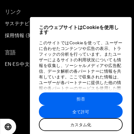
リンク
サステナビリティへの取り組み
このウェブサイトはCookieを使用し
ます
採用情報 (英語のみ)
このサイトではCookieを使って、ユーザー
に合わせたコンテンツや広告の表示、トラ
言語
フィックの分析を行っています。またユー
ザーによるサイトの利用状況についても情
EN
ES
中文
日本語
▪
▪
▪
報を収集し、ソーシャルメディアや広告配
信、データ解析の各パートナーに情報を共
有しています。ここで収集された情報は、
ユーザーが各パートナーに提供した他の情
報や各パートナーのサービスを使用した際
に収集された情報と組み合わされ、各パー
拒否
トナーによって使用されることがありま
プライバシーポリシーと利用規約
す。
全て許可
サイトマップ
カスタム化
©
2026
世界経済フォーラム
EN
ES
中文
日本語