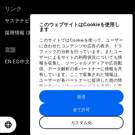
リンク
サステナビリティへの取り組み
このウェブサイトはCookieを使用し
ます
採用情報 (英語のみ)
このサイトではCookieを使って、ユーザー
に合わせたコンテンツや広告の表示、トラ
言語
フィックの分析を行っています。またユー
ザーによるサイトの利用状況についても情
EN
ES
中文
日本語
▪
▪
▪
報を収集し、ソーシャルメディアや広告配
信、データ解析の各パートナーに情報を共
有しています。ここで収集された情報は、
ユーザーが各パートナーに提供した他の情
報や各パートナーのサービスを使用した際
に収集された情報と組み合わされ、各パー
拒否
トナーによって使用されることがありま
プライバシーポリシーと利用規約
す。
全て許可
サイトマップ
カスタム化
©
2026
世界経済フォーラム
EN
ES
中文
日本語