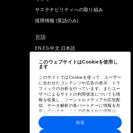
サステナビリティへの取り組み
採用情報 (英語のみ)
て
言語
EN
ES
中文
日本語
▪
▪
▪
このウェブサイトはCookieを使用し
ます
このサイトではCookieを使って、ユーザー
に合わせたコンテンツや広告の表示、トラ
フィックの分析を行っています。またユー
ザーによるサイトの利用状況についても情
報を収集し、ソーシャルメディアや広告配
信、データ解析の各パートナーに情報を共
有しています。ここで収集された情報は、
ユーザーが各パートナーに提供した他の情
報や各パートナーのサービスを使用した際
拒否
に収集された情報と組み合わされ、各パー