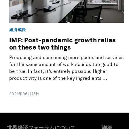
経済成長
IMF: Post-pandemic growth relies
on these two things
Producing and consuming more goods and services
for the same amount of work sounds too good to
be true. In fact, it’s entirely possible. Higher
productivity is one of the key ingredients ...
2021年06月15日
世界経済フォーラムについて
詳細