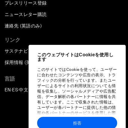
プレスリリース登録
ニュースレター購読
連絡先 (英語のみ)
リンク
サステナビリティへの取り組み
このウェブサイトはCookieを使用し
ます
採用情報 (英語のみ)
このサイトではCookieを使って、ユーザー
に合わせたコンテンツや広告の表示、トラ
言語
フィックの分析を行っています。またユー
ザーによるサイトの利用状況についても情
EN
ES
中文
日本語
▪
▪
▪
報を収集し、ソーシャルメディアや広告配
信、データ解析の各パートナーに情報を共
有しています。ここで収集された情報は、
ユーザーが各パートナーに提供した他の情
報や各パートナーのサービスを使用した際
に収集された情報と組み合わされ、各パー
拒否
トナーによって使用されることがありま