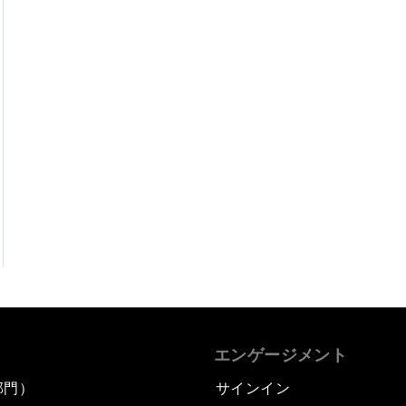
エンゲージメント
部門）
サインイン