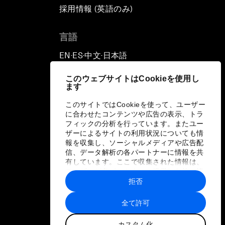
採用情報 (英語のみ)
て
言語
EN
ES
中文
日本語
▪
▪
▪
このウェブサイトはCookieを使用し
ます
このサイトではCookieを使って、ユーザー
に合わせたコンテンツや広告の表示、トラ
フィックの分析を行っています。またユー
ザーによるサイトの利用状況についても情
報を収集し、ソーシャルメディアや広告配
信、データ解析の各パートナーに情報を共
有しています。ここで収集された情報は、
ユーザーが各パートナーに提供した他の情
報や各パートナーのサービスを使用した際
拒否
に収集された情報と組み合わされ、各パー
トナーによって使用されることがありま
全て許可
す。
カスタム化