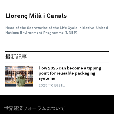
Llorenç Milà i Canals
Head of the Secretariat of the Life Cycle Initiative, United
Nations Environment Programme (UNEP)
最新記事
How 2025 can become a tipping
point for reusable packaging
systems
2025年01月21日
世界経済フォーラムについて