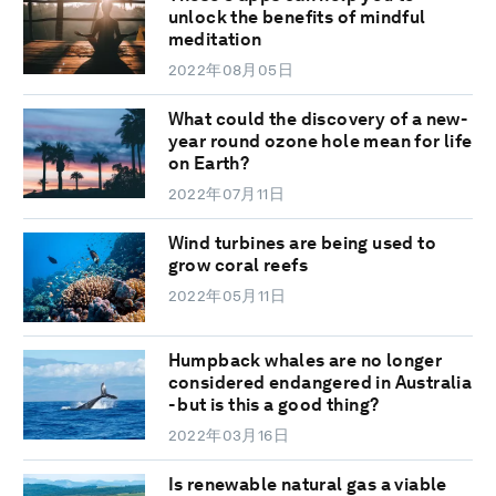
unlock the benefits of mindful
meditation
2022年08月05日
What could the discovery of a new-
year round ozone hole mean for life
on Earth?
2022年07月11日
Wind turbines are being used to
grow coral reefs
2022年05月11日
Humpback whales are no longer
considered endangered in Australia
- but is this a good thing?
2022年03月16日
Is renewable natural gas a viable