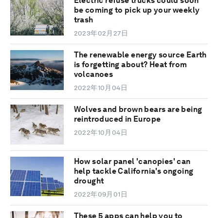
Electric refuse trucks could soon
be coming to pick up your weekly
trash
2023年02月27日
The renewable energy source Earth
is forgetting about? Heat from
volcanoes
2022年10月04日
Wolves and brown bears are being
reintroduced in Europe
2022年10月04日
How solar panel 'canopies' can
help tackle California's ongoing
drought
2022年09月01日
These 5 apps can help you to