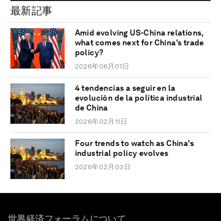
最新記事
Amid evolving US-China relations,
what comes next for China's trade
policy?
2026年06月01日
4 tendencias a seguir en la
evolución de la política industrial
de China
2026年02月11日
Four trends to watch as China's
industrial policy evolves
2026年02月03日
世界経済フォーラムについて