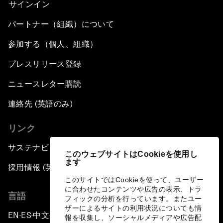
サインイン
パートナー（組織）について
参加する（個人、組織）
プレスリリース登録
ニュースレター購読
連絡先 (英語のみ)
リンク
サステナビリティへの取り組み
このウェブサイトはCookieを使用し
ます
採用情報 (英語のみ)
このサイトではCookieを使って、ユーザー
に合わせたコンテンツや広告の表示、トラ
言語
フィックの分析を行っています。またユー
ザーによるサイトの利用状況についても情
EN
ES
中文
日本語
▪
▪
▪
報を収集し、ソーシャルメディアや広告配