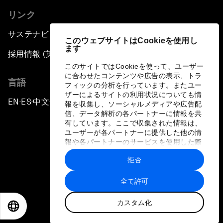
リンク
サステナビリティへの取り組み
このウェブサイトはCookieを使用し
ます
採用情報 (英語のみ)
このサイトではCookieを使って、ユーザー
に合わせたコンテンツや広告の表示、トラ
言語
フィックの分析を行っています。またユー
ザーによるサイトの利用状況についても情
EN
ES
中文
日本語
▪
▪
▪
報を収集し、ソーシャルメディアや広告配
信、データ解析の各パートナーに情報を共
有しています。ここで収集された情報は、
ユーザーが各パートナーに提供した他の情
報や各パートナーのサービスを使用した際
に収集された情報と組み合わされ、各パー
拒否
トナーによって使用されることがありま
プライバシーポリシーと利用規約
す。
全て許可
サイトマップ
カスタム化
©
2026
世界経済フォーラム
EN
ES
中文
日本語