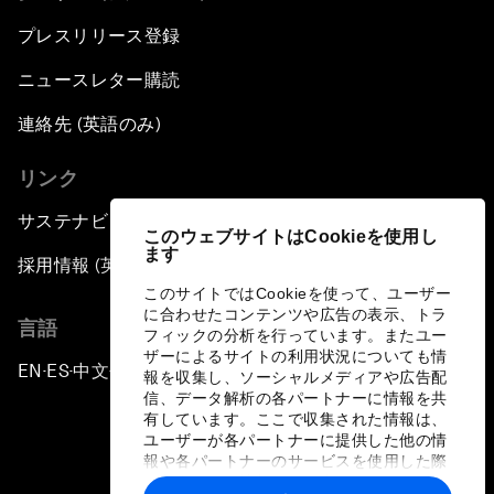
プレスリリース登録
ニュースレター購読
連絡先 (英語のみ)
リンク
サステナビリティへの取り組み
このウェブサイトはCookieを使用し
ます
採用情報 (英語のみ)
このサイトではCookieを使って、ユーザー
に合わせたコンテンツや広告の表示、トラ
言語
フィックの分析を行っています。またユー
ザーによるサイトの利用状況についても情
EN
ES
中文
日本語
▪
▪
▪
報を収集し、ソーシャルメディアや広告配
信、データ解析の各パートナーに情報を共
有しています。ここで収集された情報は、
ユーザーが各パートナーに提供した他の情
報や各パートナーのサービスを使用した際
に収集された情報と組み合わされ、各パー