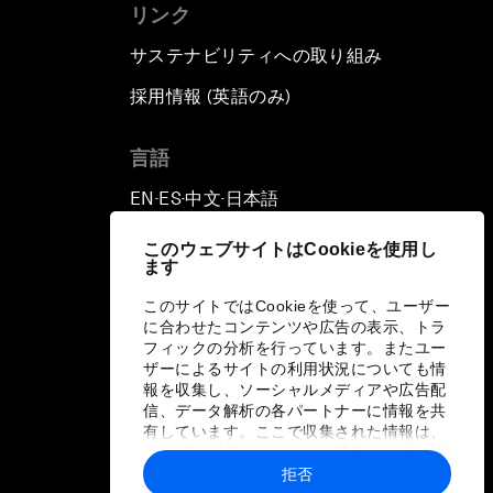
リンク
サステナビリティへの取り組み
採用情報 (英語のみ)
て
言語
EN
ES
中文
日本語
▪
▪
▪
このウェブサイトはCookieを使用し
ます
このサイトではCookieを使って、ユーザー
に合わせたコンテンツや広告の表示、トラ
フィックの分析を行っています。またユー
ザーによるサイトの利用状況についても情
報を収集し、ソーシャルメディアや広告配
信、データ解析の各パートナーに情報を共
有しています。ここで収集された情報は、
ユーザーが各パートナーに提供した他の情
報や各パートナーのサービスを使用した際
拒否